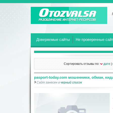
Отзывы о всех веб-сайтах!
Доверяемые сайты
Не проверенные сай
Сортировать отзывы по:
дате
|
pasport-today.com мошенники, обман, ки
Сайт занесен в
черный список