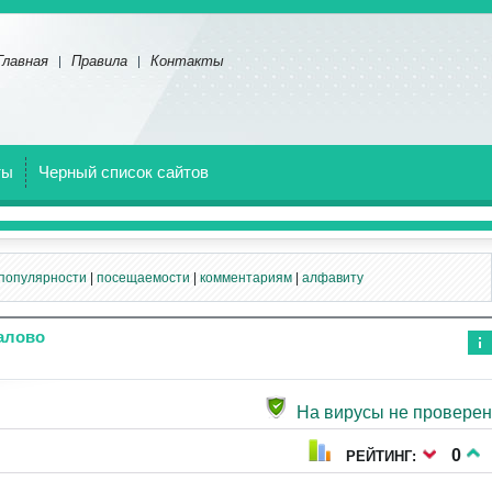
Главная
Правила
Контакты
ты
Черный список сайтов
популярности
|
посещаемости
|
комментариям
|
алфавиту
далово
Ин
фо
рм
На вирусы не проверен
аци
я к
нов
0
РЕЙТИНГ:
ост
и