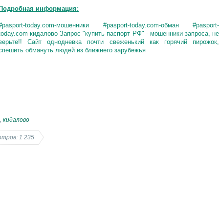
Подробная информация:
#pasport-today.com-мошенники #pasport-today.com-обман #pasport-
today.com-кидалово Запрос "купить паспорт РФ" - мошенники запроса, не
верьте!! Сайт однодневка почти свеженький как горячий пирожок,
спешить обмануть людей из ближнего зарубежья
,
кидалово
тров: 1 235