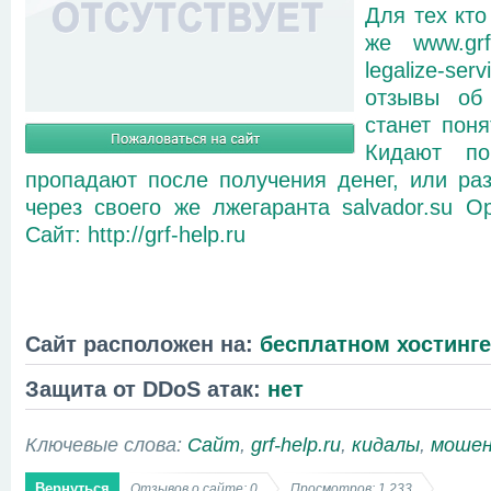
Для тех кто
же www.grf
legalize-s
отзывы об
станет поня
Кидают п
пропадают после получения денег, или ра
через своего же лжегаранта salvador.su Орг
Сайт: http://grf-help.ru
Сайт расположен на:
бесплатном хостинге
Защита от DDoS атак:
нет
Ключевые слова:
Сайт
,
grf-help.ru
,
кидалы
,
мошен
Вернуться
Отзывов о сайте: 0
Просмотров: 1 233