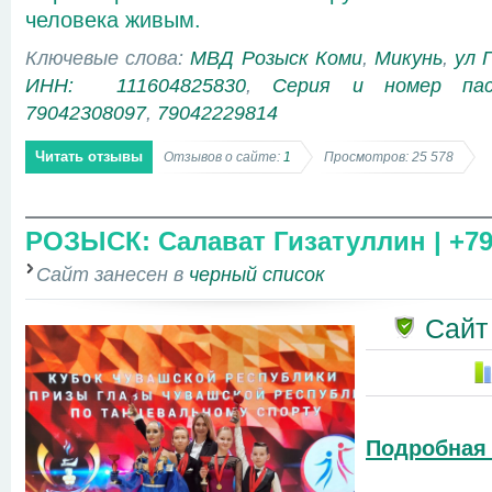
человека живым.
Ключевые слова:
МВД Розыск Коми
,
Микунь
,
ул 
ИНН: 111604825830
,
Серия и номер па
79042308097
,
79042229814
Читать отзывы
Отзывов о сайте:
1
Просмотров: 25 578
РОЗЫСК: Салават Гизатуллин | +79
Сайт занесен в
черный список
Сайт
Подробная