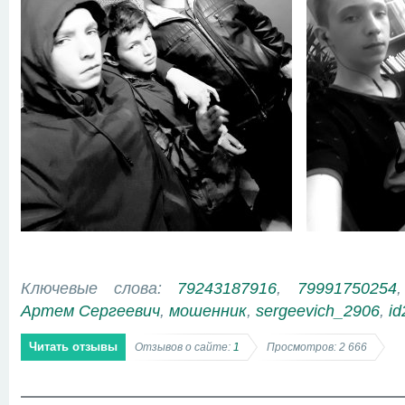
Ключевые слова:
79243187916
,
79991750254
Артем Сергеевич
,
мошенник
,
sergeevich_2906
,
i
Читать отзывы
Отзывов о сайте:
1
Просмотров: 2 666