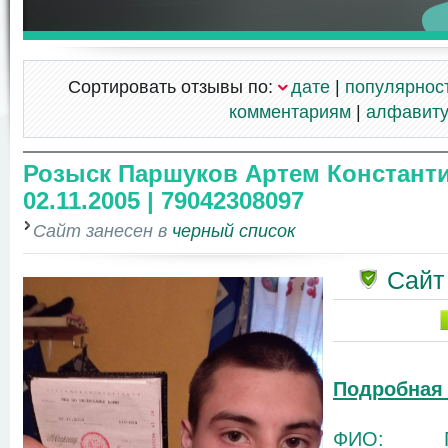
Сортировать отзывы по:
дате
|
популярнос
комментариям
|
алфавит
Розыск Паршуков Артем Константи
02.11.2005 | 79042308097
Сайт занесен в
черный список
Сайт
Подробная
ФИО: П