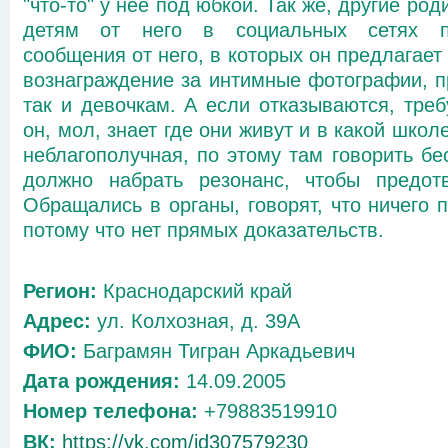
"что-то" у нее под юбкой. Так же, другие ро
детям от него в социальных сетях по
сообщения от него, в которых он предлагае
вознаграждение за интимные фотографии, п
так и девочкам. А если отказываются, треб
он, мол, знает где они живут и в какой школ
неблагополучная, по этому там говорить бе
должно набрать резонанс, чтобы предотв
Обращались в органы, говорят, что ничего п
потому что нет прямых доказательств.
Регион:
Краснодарский край
Адрес:
ул. Колхозная, д. 39А
ФИО:
Баграмян Тигран Аркадьевич
Дата рождения:
14.09.2005
Номер телефона:
+79883519910
ВК:
https://vk.com/id307579230