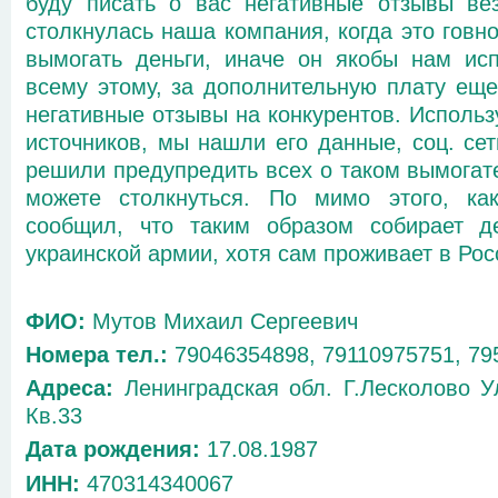
буду писать о вас негативные отзывы ве
столкнулась наша компания, когда это говн
вымогать деньги, иначе он якобы нам исп
всему этому, за дополнительную плату еще
негативные отзывы на конкурентов. Использ
источников, мы нашли его данные, соц. сет
решили предупредить всех о таком вымогате
можете столкнуться. По мимо этого, ка
сообщил, что таким образом собирает д
украинской армии, хотя сам проживает в Рос
ФИО:
Мутов Михаил Сергеевич
Номера тел.:
79046354898, 79110975751, 79
Адреса:
Ленинградская обл. Г.Лесколово У
Кв.33
Дата рождения:
17.08.1987
ИНН:
470314340067