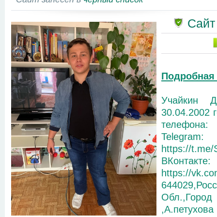
Сайт
Подробная
Учайкин Д
30.04.2002 
телефон
Telegram:
https://t.m
ВКонтакте:
https://vk.c
644029,Рос
Обл.,Город 
,А.петухова 