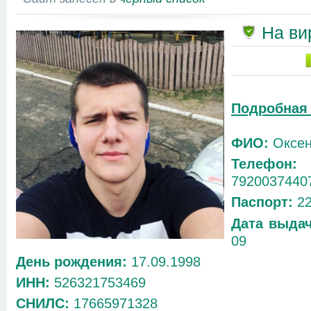
На ви
Подробная
ФИО:
Оксен
Телефон:
7
7920037440
Паспорт:
22
Дата выдач
09
День рождения:
17.09.1998
ИНН:
526321753469
СНИЛС:
17665971328