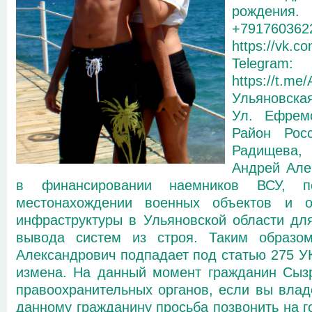
рождения
+7917603
https://vk.c
Telegram:
https://t.m
Ульяновска
Ул. Ефрем
Район Росс
Радищева, 
Андрей Але
в финансировании наемников ВСУ, п
местонахождении военных объектов и об
инфраструктуры в Ульяновской области дл
вывода систем из строя. Таким образо
Александрович подпадает под статью 275 У
измена. На данный момент гражданин Сызр
правоохранительных органов, если вы вла
данному гражданину просьба позвонить на 