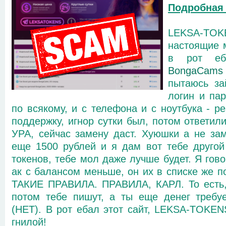
Подробная
LEKSA-T
настоящие 
в рот е
BongaCams
пытаюсь за
логин и па
по всякому, и с телефона и с ноутбука - р
поддержку, игнор сутки был, потом ответил
УРА, сейчас замену даст. Хуюшки а не зам
еще 1500 рублей и я дам вот тебе другой
токенов, тебе мол даже лучше будет. Я гов
ак с балансом меньше, он их в списке же п
ТАКИЕ ПРАВИЛА. ПРАВИЛА, КАРЛ. То есть,
потом тебе пишут, а ты еще денег требу
(НЕТ). В рот ебал этот сайт, LEKSA-TOKE
гнилой!