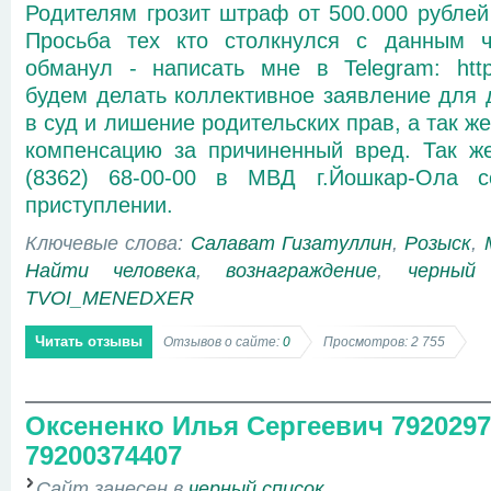
Родителям грозит штраф от 500.000 рублей 
Просьба тех кто столкнулся с данным ч
обманул - написать мне в Telegram: http
будем делать коллективное заявление для
в суд и лишение родительских прав, а так 
компенсацию за причиненный вред. Так же
(8362) 68-00-00 в МВД г.Йошкар-Ола 
приступлении.
Ключевые слова:
Салават Гизатуллин
,
Розыск
,
Найти человека
,
вознаграждение
,
черный 
TVOI_MENEDXER
Читать отзывы
Отзывов о сайте:
0
Просмотров: 2 755
Оксененко Илья Сергеевич 7920297
79200374407
Сайт занесен в
черный список