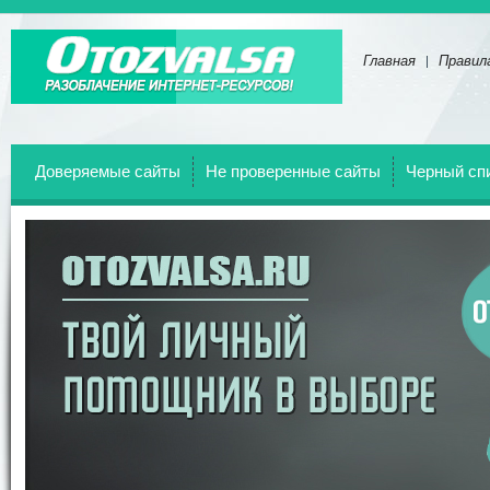
Главная
Правил
Отзывы о всех веб-сайтах!
Доверяемые сайты
Не проверенные сайты
Черный сп