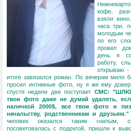
Нижневарто
кофе, разг
взяли вино
часа три, 
молодым че
по его сло
провел до
день я со
работу, сл
открываю -
итоге завязался роман. По вечерам мило б
просил интимные фото, ну я же ему довер
спустя недели две поступает
СМС: "ШЛЮХ
твои фото даже не думай удалять, есл
наличкой 2000$, все твои фото и пиз
начальству, родственникам и друзьям."
человек оказался таким гнилым, 
посоветовалась с подругой, пришли к выво