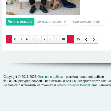
Читать отзывы
Отзывов о сайте:
0
Просмотров: 3 066
1
2
3
4
5
6
7
8
9
10
...
15
Наза
Впер
д
ед
Отзывы о сайтах
Copyright © 2016-2023
Отзывы о сайтах
- разоблачение веб-сайтов
На нашем ресурсе собраны все отзывы о разных интернет-порталах, 
Вы моеже сэкономить на токенах и
купить аккаунт BongaCams
намного