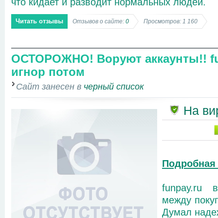
что кидает и разводит нормальных людей.
Читать отзывы
Отзывов о сайте:
0
Просмотров: 1 160
ОСТОРОЖНО! Воруют аккаунты!! fu
игнор потом
Сайт занесен в
черный список
На ви
Подробная
funpay.ru 
между поку
Думал наде