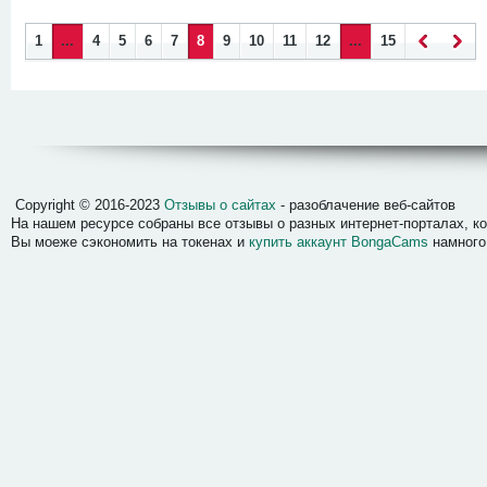
1
...
4
5
6
7
8
9
10
11
12
...
15
Наза
Впер
д
ед
Отзывы о сайтах
Copyright © 2016-2023
Отзывы о сайтах
- разоблачение веб-сайтов
На нашем ресурсе собраны все отзывы о разных интернет-порталах, 
Вы моеже сэкономить на токенах и
купить аккаунт BongaCams
намного