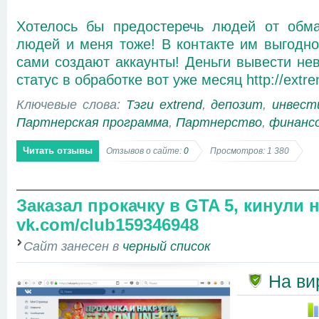
Хотелось бы предостеречь людей от обм
людей и меня тоже! В контакте им выгодн
сами создают аккаунты! Деньги вывести не
статус в обработке вот уже месяц http://extren
Ключевые слова:
Тэги extrend
,
депозит
,
инвест
Партнерская программа
,
Партнерство
,
финанс
Читать отзывы
Отзывов о сайте:
0
Просмотров: 1 380
Заказал прокачку в GTA 5, кинули н
vk.com/club159346948
Сайт занесен в
черный список
На ви