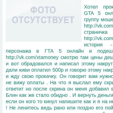
Хотел про
GTA 5 онл
группу моше
http://vk.c
страничк
http://vk.c
история 
персонажа в ГТА 5 онлайн и подеше
http://vk.com/xtamoney смотрю там цены де
и вот обрадовался и написал этому накрут
дали киви оплатил 500р и говорю этому нак
и жду свою прокачку. Он говорит вам нужно
не вижу оплаты . На что я выслал ему скр
ответит но после скрина он меня добавил в
Блин как же стало обидно . И вернуть деньги
если он кого то кинул напишите как и я на 
! Не ленитесь ведь рано или поздно его по