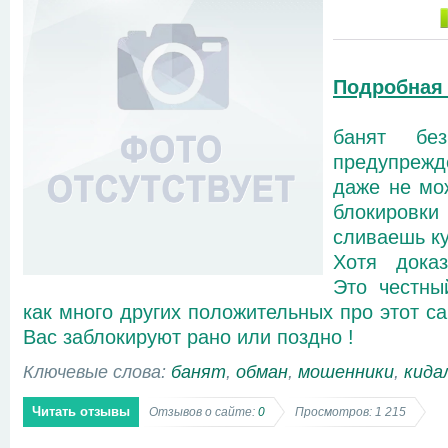
Подробная
банят бе
предупрежд
даже не мо
блокировки 
сливаешь ку
Хотя доказ
Это честны
как много других положительных про этот сай
Вас заблокируют рано или поздно !
Ключевые слова:
банят
,
обман
,
мошенники
,
кида
Читать отзывы
Отзывов о сайте:
0
Просмотров: 1 215