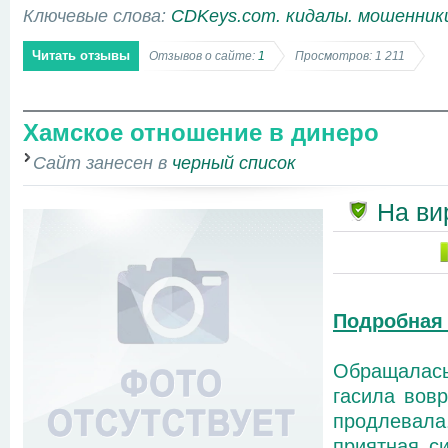
Ключевые слова:
CDKeys.com. кидалы. мошенник
Читать отзывы
Отзывов о сайте:
1
Просмотров: 1 211
Хамское отношение в динеро
Сайт занесен в
черный список
На ви
Подробная
Обращалась
гасила вов
продлевала
приятная си