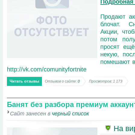
Подробная
Продают ак
блочат. С
Акции, чтоб
потом полу
просят ещё
некую, пос
помешают в
http://vk.com/comunityfortnite
Читать отзывы
Отзывов о сайте:
0
Просмотров: 1 173
Банят без разбора премиум аккау
Сайт занесен в
черный список
На ви