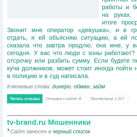
работы и б
на руках. 
итоге прос
Звонит мне оператор «девушка», и в гр
отдать, я ей объясняю ситуацию, а ей по
сказала что завтра продлю, она мне, у в
сегодня. У вас что люди с зоны работают?
отсрочку или разбить сумму. Если будете п
куча должников, может стоит иногда пойти 
в полицию и в суд написала.
Ключевые слова:
динеро
,
обман
,
займ
Читать отзывы
Отзывов о сайте:
0
Просмотров: 1 207
tv-brand.ru Мошенники
Сайт занесен в
черный список