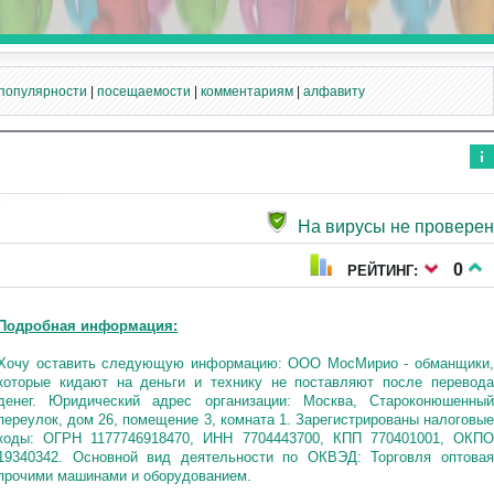
популярности
|
посещаемости
|
комментариям
|
алфавиту
Ин
фо
рм
На вирусы не проверен
аци
я к
нов
0
РЕЙТИНГ:
ост
и
Подробная информация:
Хочу оставить следующую информацию: ООО МосМирио - обманщики,
которые кидают на деньги и технику не поставляют после перевода
денег. Юридический адрес организации: Москва, Староконюшенный
переулок, дом 26, помещение 3, комната 1. Зарегистрированы налоговые
коды: ОГРН 1177746918470, ИНН 7704443700, КПП 770401001, ОКПО
19340342. Основной вид деятельности по ОКВЭД: Торговля оптовая
прочими машинами и оборудованием.