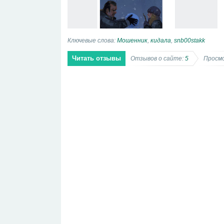
Ключевые слова:
Мошенник
,
кидала
,
snb00stakk
Читать отзывы
Отзывов о сайте:
5
Просмо