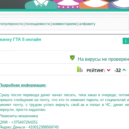
популярности
|
посещаемости
|
комментариям
|
алфавиту
качку ГТА 5 онлайн
Ин
фо
рм
На вирусы не проверен
аци
я к
нов
-32
РЕЙТИНГ:
ост
и
Подробная информация:
Сразу после перевода денег начал писать, типа заказ в очереде, потом
пришло сообщение на почту, что кто то изменил пароль от социалклаб и
меняет почту, с трудом успел вернуть свой ак и попал в ЧС, денег не
вернули, просто кидалово.
Реквезиты мошенника:
QIWI - +375447264251
Яндекс.Деньги - 410012389569745